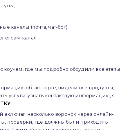
ступы;
е каналы (почта, чат-бот);
елеграм-канал.
 с коучем, где мы подробно обсудили все этапы
ормацию об эксперте, видели все продукты,
ить услуги, узнать контактную информацию, я
ИТКУ
.
ый включал несколько воронок через онлайн-
сты, проверки, где должны были приходить
цу. Таким образом, эксперт мог вставить