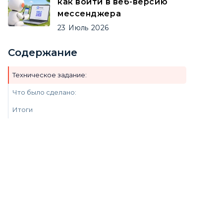
как войти в веб-версию
мессенджера
23
Июль
2026
Содержание
‍Техническое задание:
‍Что было сделано:
‍Итоги