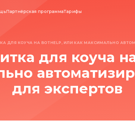
ощь
Партнёрская программа
Тарифы
ТКА ДЛЯ КОУЧА НА BOTHELP, ИЛИ КАК МАКСИМАЛЬНО АВТО
итка для коуча н
льно автоматизир
для экспертов