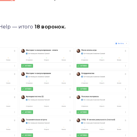
Help — итого
18 воронок.