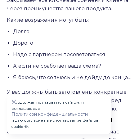
Закрываем все ключевые сомнения клиента
через преимущества вашего продукта.
Какие возражения могут быть:
Долго
Дорого
Надо с партнёром посоветоваться
А если не сработает ваша схема?
Я боюсь, что сольюсь и не дойду до конца…
У вас должны быть заготовлены конкретные
ответы на каждый из этих вопросов перед
Продолжая пользоваться сайтом, я
тем, как вы начнёте вести консультацию.
соглашаюсь с
Политикой конфиденциальности
ШАГ 13: ТОЧКА ПРИНЯТИЯ РЕШЕНИЯ
и даю согласие на использование файлов
cookie 🍪.
Скажите клиенту: «Давайте прямо сейчас