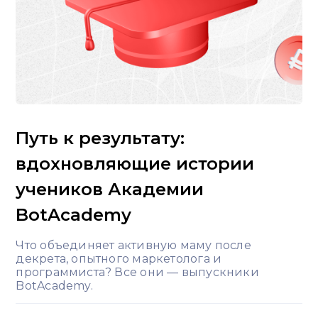
Категории
AI
Facebook Messenger
Instagram
MAX
Telegram
Автовебинар
Автоворонка
Автоворонки
Вебинар
Вконтакте
Воронка продаж
Ивенты
Интернет-магазины
Кейсы
Маркетинг
Путь к результату:
Мессенджеры
Обновления
Онлайн обучение
вдохновляющие истории
Рассылки
Рекрутинг
учеников Академии
BotAcademy
Что объединяет активную маму после
декрета, опытного маркетолога и
программиста? Все они — выпускники
BotAcademy.