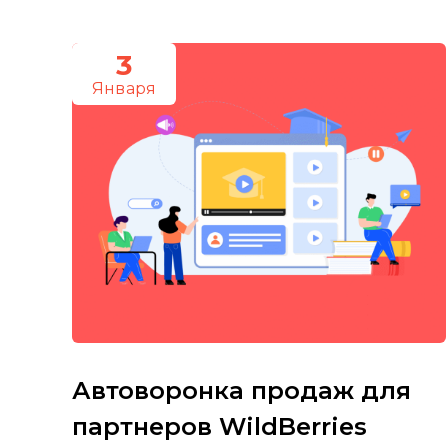
3
Января
Автоворонка продаж для
партнеров WildBerries