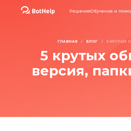
Решения
Обучение и пом
ГЛАВНАЯ
БЛОГ
/
/
5 КРУТЫХ 
5 крутых об
версия, папк