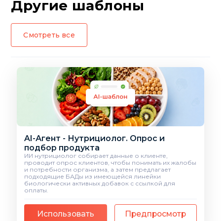
Другие шаблоны
Смотреть все
AI-Агент - Нутрициолог. Опрос и
подбор продукта
ИИ нутрициолог собирает данные о клиенте,
проводит опрос клиентов, чтобы понимать их жалобы
и потребности организма, а затем предлагает
подходящие БАДы из имеющейся линейки
биологически активных добавок с ссылкой для
оплаты.
Использовать
Предпросмотр