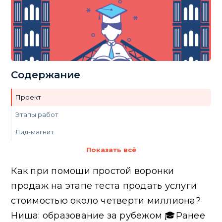
Содержание
Проект
Этапы работ
Лид-магнит
Темы сообщений
Показать всё
Тексты сообщений
Как при помощи простой воронки
Сбор воронки в мессенджерах
продаж на этапе теста продать услуги
стоимостью около четверти миллиона?
Запуск рекламной кампании
Ниша: образование за рубежом 🎓Ранее
Подведение итогов