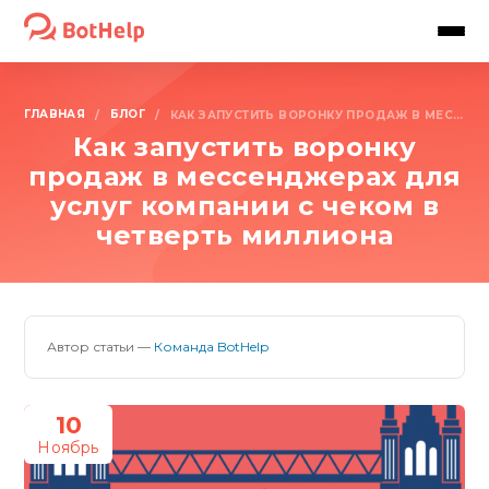
ГЛАВНАЯ
БЛОГ
/
/
КАК ЗАПУСТИТЬ ВОРОНКУ ПРОДАЖ В МЕССЕНДЖЕРАХ ДЛЯ УСЛУГ КОМПАНИИ С ЧЕКОМ В ЧЕТВЕРТЬ МИЛЛИОНА
Как запустить воронку
продаж в мессенджерах для
услуг компании с чеком в
четверть миллиона
Автор статьи —
Команда BotHelp
10
Ноябрь