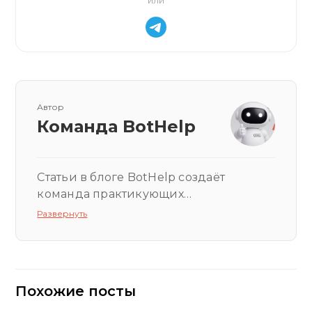
или
Автор
Команда BotHelp
Статьи в блоге BotHelp создаёт
команда практикующих
специалистов: маркетологов,
Развернуть
продуктовых менеджеров,
разработчиков и экспертов с
многолетним опытом работы с чат-
ботами и мессенджер-маркетингом.
Похожие посты
Наша цель — давать честные,
проверенные практикой ответы на