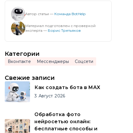
Автор статьи —
Команда BotHelp
Материал подготовлен с проверкой
эксперта —
Борис Третьяков
Категории
Вконтакте
Мессенджеры
Соцсети
Свежие записи
Как создать бота в MAX
3
Август
2026
Обработка фото
нейросетью онлайн:
бесплатные способы и