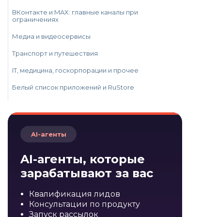
ВКонтакте и MAX: главные каналы при
ограничениях
Медиа и видеосервисы
Транспорт и путешествия
IT, медицина, госкорпорации и прочее
Белый список приложений и RuStore
Полный перечень по категориям (май 2026)
Обновляется ли белый список
AI-агенты
Почему сервисы из списка иногда всё равно не
работают
AI-агенты, которые
Чем белый список отличается от чёрного
зарабатывают за вас
Работает ли VPN при белом списке
Квалификация лидов
Как технически работает белый список
Консультации по продукту
Как бизнесу сохранить клиентов при белом
Запуск рассылок