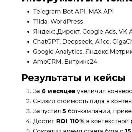
Telegram Bot API, MAX API
Tilda, WordPress
Яндекс.Директ, Google Ads, VK 
ChatGPT, Deepseek, Alice, GigaC
Google Analytics, Яндекс Метри
AmoCRM, Битрикс24
Результаты и кейсы
За
6 месяцев
увеличил конверс
Снизил стоимость лида в конте
Запустил
5
бот-кампаний, при
Достиг
ROI 110%
в контекстной 
Сократил время ответа бота с
15