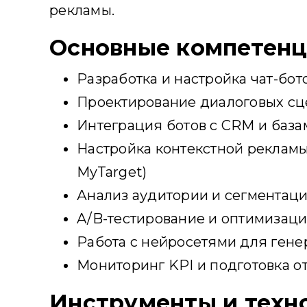
рекламы.
Основные компетен
Разработка и настройка чат-бо
Проектирование диалоговых с
Интеграция ботов с CRM и баз
Настройка контекстной рекламы 
MyTarget)
Анализ аудитории и сегментац
A/B-тестирование и оптимизац
Работа с нейросетями для ген
Мониторинг KPI и подготовка о
Инструменты и техн