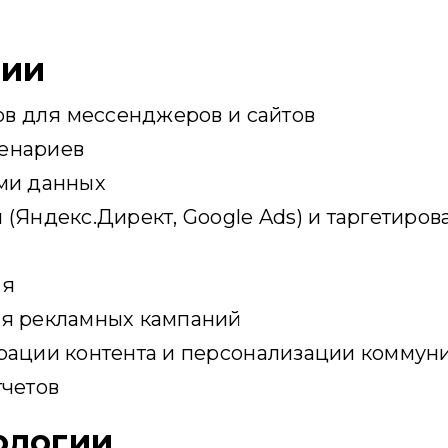
ции
тов для мессенджеров и сайтов
ценариев
ами данных
(Яндекс.Директ, Google Ads) и таргетиров
ия
ия рекламных кампаний
ерации контента и персонализации коммун
тчетов
ологии