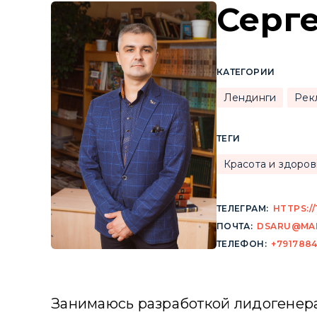
Серг
КАТЕГОРИИ
Лендинги
Рек
ТЕГИ
Красота и здоров
ТЕЛЕГРАМ:
HTTPS:/
ПОЧТА:
DSARU@MAI
ТЕЛЕФОН:
+791788
Занимаюсь разработкой лидогенера