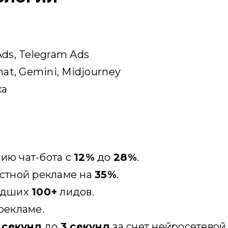
Ads, Telegram Ads
hat, Gemini, Midjourney
ка
ию чат-бота с
12%
до
28%
.
кстной рекламе на
35%
.
ведших
100+
лидов.
рекламе.
 секунд
до
3 секунд
за счет нейросетевой