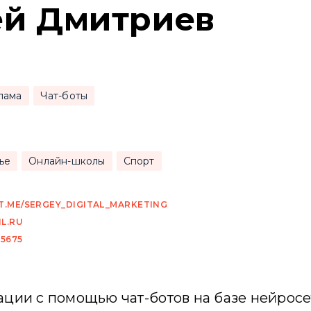
ей Дмитриев
лама
Чат-боты
ье
Онлайн-школы
Спорт
/T.ME/SERGEY_DIGITAL_MARKETING
L.RU
45675
ции с помощью чат-ботов на базе нейросет