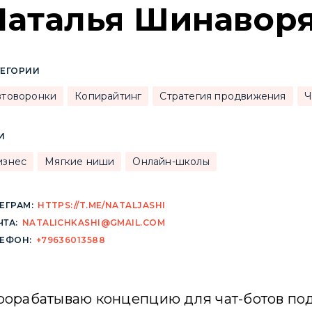
Наталья Шинавор
ТЕГОРИИ
втоворонки
Копирайтинг
Стратегия продвижения
Ч
И
изнес
Мягкие ниши
Онлайн-школы
ЕГРАМ:
HTTPS://T.ME/NATALJASHI
ТА:
NATALICHKASHI@GMAIL.COM
ЛЕФОН:
+79636013588
прорабатываю концепцию для чат-ботов под