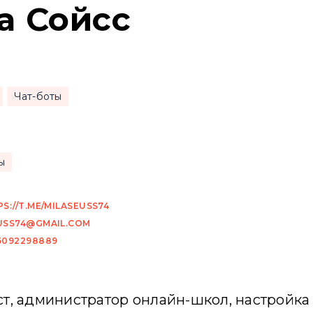
а Сойсс
Чат-боты
ы
S://T.ME/MILASEUSS74
USS74@GMAIL.COM
6092298889
, администратор онлайн-школ, настройка 