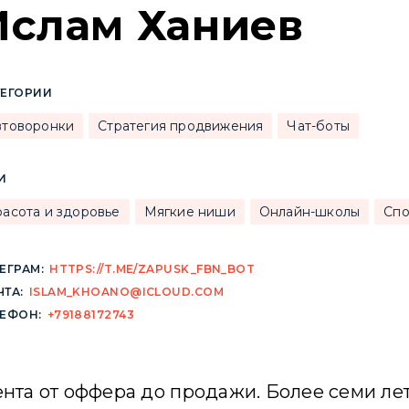
Ислам Ханиев
ТЕГОРИИ
втоворонки
Стратегия продвижения
Чат-боты
И
расота и здоровье
Мягкие ниши
Онлайн-школы
Спо
ЕГРАМ:
HTTPS://T.ME/ZAPUSK_FBN_BOT
ТА:
ISLAM_KHOANO@ICLOUD.COM
ЛЕФОН:
+79188172743
ента от оффера до продажи. Более семи лет