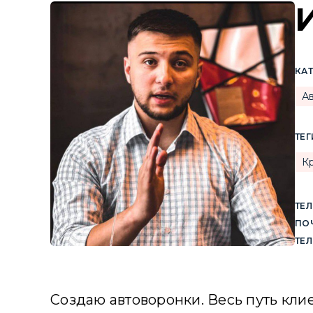
КА
А
ТЕГ
К
ТЕЛ
ПОЧ
ТЕ
Создаю автоворонки. Весь путь кли