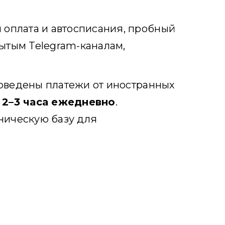
 оплата и автосписания, пробный
рытым Telegram-каналам,
роведены платежи от иностранных
а
2–3 часа ежедневно
.
ническую базу для