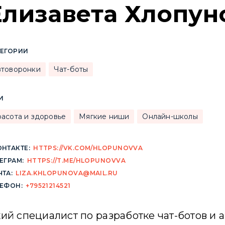
Елизавета Хлопун
ТЕГОРИИ
втоворонки
Чат-боты
И
расота и здоровье
Мягкие ниши
Онлайн-школы
НТАКТЕ:
HTTPS://VK.COM/HLOPUNOVVA
ЕГРАМ:
HTTPS://T.ME/HLOPUNOVVA
ТА:
LIZA.KHLOPUNOVA@MAIL.RU
ЛЕФОН:
+79521214521
ий специалист по разработке чат-ботов и 