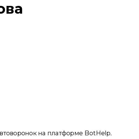
ова
автоворонок на платформе BotHelp.