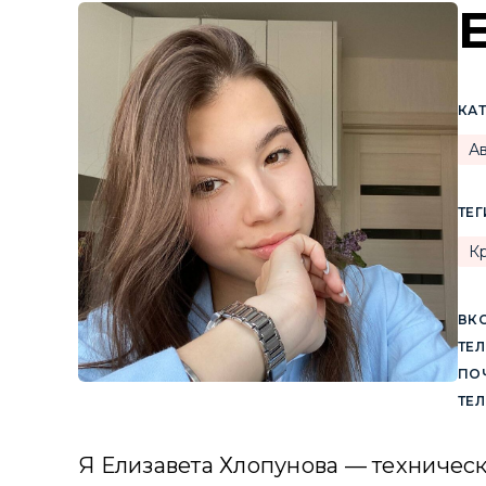
КА
А
ТЕГ
К
ВКО
ТЕЛ
ПОЧ
ТЕ
Я Елизавета Хлопунова — техническ