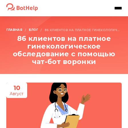
ГЛАВНАЯ
БЛОГ
/
/
86 КЛИЕНТОВ НА ПЛАТНОЕ ГИНЕКОЛОГИЧЕСКОЕ ОБСЛЕДОВАНИЕ С ПОМОЩЬЮ ЧАТ-БОТ ВОРОНКИ
86 клиентов на платное
гинекологическое
обследование с помощью
чат-бот воронки
10
Август