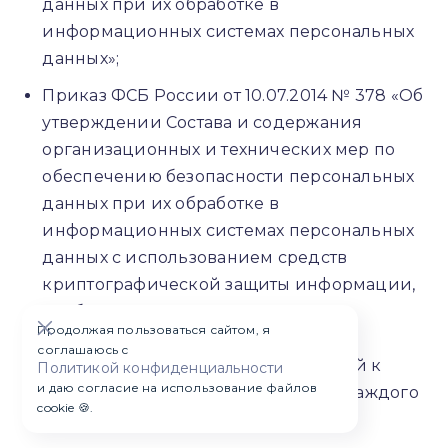
данных при их обработке в
информационных системах персональных
данных»;
Приказ ФСБ России от 10.07.2014 № 378 «Об
утверждении Состава и содержания
организационных и технических мер по
обеспечению безопасности персональных
данных при их обработке в
информационных системах персональных
данных с использованием средств
криптографической защиты информации,
необходимых для выполнения
Продолжая пользоваться сайтом, я
установленных Правительством
соглашаюсь с
Российской Федерации требований к
Политикой конфиденциальности
и даю согласие на использование файлов
защите персональных данных для каждого
cookie 🍪.
из уровней защищенности»;