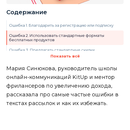
Содержание
Ошибка 1. Благодарить за регистрацию или подписку
Ошибка 2. Использовать стандартные форматы
бесплатных продуктов
Ошибка 3. Предлагать стандартные скидки
Показать всё
Ошибка 4. Не закладывать в рассылки эмоции
Мария Синюкова, руководитель школы
Ошибка 5. Не проводить проблемные интервью
онлайн-коммуникаций KitUp и ментор
Ошибка 6. На каждом этапе воронки не продавать
следующий этап
фрилансеров по увеличению дохода,
рассказала про самые частые ошибки в
Ошибка 7. Не вовлекать участников в рассылке
текстах рассылок и как их избежать.
Ошибка 8. Не отрабатывать возможные возражения
до того, как они возникнут.
Ошибка 9. Забывать о «дожимных» письмах
(пострассылке)