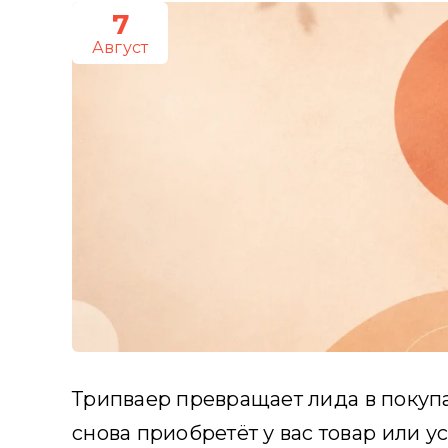
7
Август
Трипваер превращает лида в покуп
снова приобретёт у вас товар или у