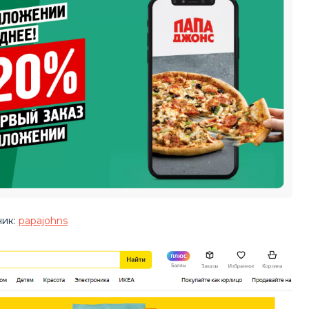
ник:
papajohns